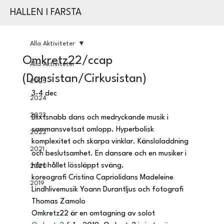
HALLEN I FARSTA
Alla Aktiviteter
Omkretz22/ccap
Alla Aktiviteter
(Dansistan/Cirkusistan)
2025
3-4 dec
2024
2023
Blixtsnabb dans och medryckande musik i 
sammansvetsat omlopp. Hyperbolisk 
2022
komplexitet och skarpa vinklar. Känsloladdning 
2021
och beslutsamhet. En dansare och en musiker i 
hårt hållet lössläppt sväng.
2020
koreografi Cristina Capriolidans Madeleine 
2019
Lindhlivemusik Yoann Durantljus och fotografi 
Thomas Zamolo
Omkretz22 är en omtagning av solot 