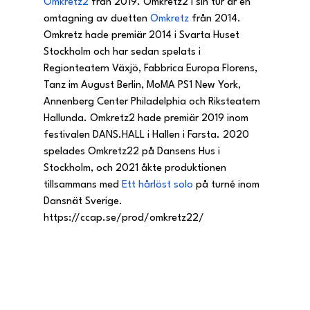
Omkretz2
 från 2019. Omkretz2 i sin tur är en 
omtagning av duetten 
Omkretz
 från 2014. 
Omkretz hade premiär 2014 i Svarta Huset 
Stockholm och har sedan spelats i 
Regionteatern Växjö, Fabbrica Europa Florens, 
Tanz im August Berlin, MoMA PS1 New York, 
Annenberg Center Philadelphia och Riksteatern 
Hallunda. Omkretz2 hade premiär 2019 inom 
festivalen DANS.HALL i Hallen i Farsta. 2020 
spelades Omkretz22 på Dansens Hus i 
Stockholm, och 2021 åkte produktionen 
tillsammans med 
Ett hårlöst solo
 på turné inom 
Dansnät Sverige.
https://ccap.se/prod/omkretz22/