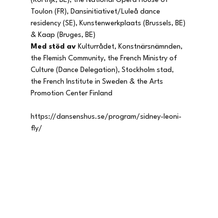
(Kortrijk, BE), the National Opera House of 
Toulon (FR), Dansinitiativet/Luleå dance 
residency (SE), Kunstenwerkplaats (Brussels, BE) 
& Kaap (Bruges, BE)
Med stöd av 
Kulturrådet, Konstnärsnämnden, 
the Flemish Community, the French Ministry of 
Culture (Dance Delegation), Stockholm stad, 
the French Institute in Sweden & the Arts 
Promotion Center Finland
https://dansenshus.se/program/sidney-leoni-
fly/