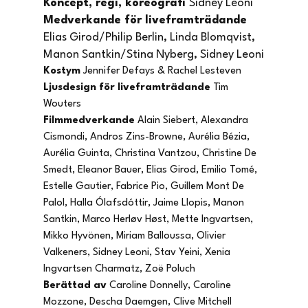
Koncept, regi, koreografi 
Sidney Leoni
Medverkande för liveframträdande 
Elias Girod/Philip Berlin, Linda Blomqvist, 
Manon Santkin/Stina Nyberg, Sidney Leoni
Kostym 
Jennifer Defays & Rachel Lesteven
Ljusdesign för liveframträdande 
Tim 
Wouters
Filmmedverkande 
Alain Siebert, Alexandra 
Cismondi, Andros Zins-Browne, Aurélia Bézia, 
Aurélia Guinta, Christina Vantzou, Christine De 
Smedt, Eleanor Bauer, Elias Girod, Emilio Tomé, 
Estelle Gautier, Fabrice Pio, Guillem Mont De 
Palol, Halla Ólafsdóttir, Jaime Llopis, Manon 
Santkin, Marco Herløv Høst, Mette Ingvartsen, 
Mikko Hyvönen, Miriam Balloussa, Olivier 
Valkeners, Sidney Leoni, Stav Yeini, Xenia 
Ingvartsen Charmatz, Zoë Poluch
Berättad av 
Caroline Donnelly, Caroline 
Mozzone, Descha Daemgen, Clive Mitchell