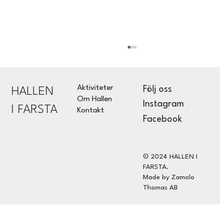
Aktiviteter
Följ oss
HALLEN
Om Hallen
Instagram
I FARSTA
Kontakt
Facebook
© 2024 HALLEN I
Fylkingen c/o Hallen/ Björn Elisson, Alica
FARSTA.
Tserkovnaja
Made by Zamolo
Thomas AB