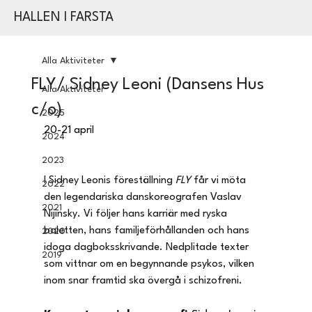
HALLEN I FARSTA
Alla Aktiviteter
FLY/ Sidney Leoni (Dansens Hus
Alla Aktiviteter
c/o)
2025
20-21 april
2024
2023
I Sidney Leonis föreställning 
FLY
 får vi möta 
2022
den legendariska danskoreografen Vaslav 
2021
Nijinsky. Vi följer hans karriär med ryska 
baletten, hans familjeförhållanden och hans 
2020
idoga dagboksskrivande. Nedplitade texter 
2019
som vittnar om en begynnande psykos, vilken 
inom snar framtid ska övergå i schizofreni.