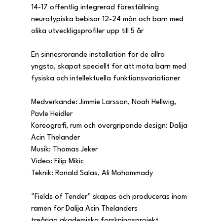
14-17 offentlig integrerad föreställning 
neurotypiska bebisar 12-24 mån och barn med 
olika utveckligsprofiler upp till 5 år
En sinnesrörande installation för de allra 
yngsta, skapat speciellt för att möta barn med 
fysiska och intellektuella funktionsvariationer
Medverkande: Jimmie Larsson, Noah Hellwig, 
Pavle Heidler
Koreografi, rum och övergripande design: Dalija 
Acin Thelander
Musik: Thomas Jeker
Video: Filip Mikic
Teknik: Ronald Salas, Ali Mohammady
”Fields of Tender” skapas och produceras inom 
ramen för Dalija Acin Thelanders 
treåriga
akademiska forskningsprojekt 