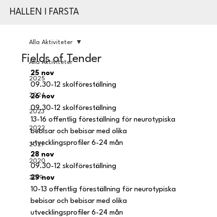
HALLEN I FARSTA
Alla Aktiviteter
Fields of Tender
Alla Aktiviteter
25 nov
2025
09.30-12 skolföreställning
2024
26 nov
09.30-12 skolföreställning
2023
13-16 offentlig föreställning för neurotypiska 
2022
bebisar och bebisar med olika 
utvecklingsprofiler 6-24 mån
2021
28 nov
2020
09.30-12 skolföreställning
2019
29 nov
10-13 offentlig föreställning för neurotypiska 
bebisar och bebisar med olika 
utvecklingsprofiler 6-24 mån