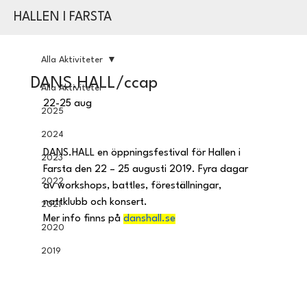
HALLEN I FARSTA
Alla Aktiviteter
DANS.HALL/ccap
Alla Aktiviteter
22-25 aug
2025
2024
DANS.HALL en öppningsfestival för Hallen i 
2023
Farsta den 22 – 25 augusti 2019. Fyra dagar 
2022
av workshops, battles, föreställningar, 
nattklubb och konsert.
2021
Mer info finns på 
danshall.se
2020
2019