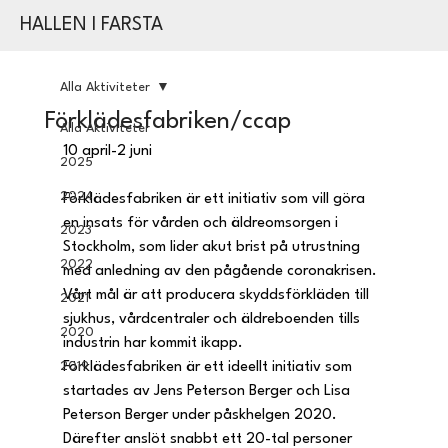
HALLEN I FARSTA
Alla Aktiviteter
Förklädesfabriken/ccap
Alla Aktiviteter
10 april-2 juni
2025
2024
Förklädesfabriken är ett initiativ som vill göra 
en insats för vården och äldreomsorgen i 
2023
Stockholm, som lider akut brist på utrustning 
2022
med anledning av den pågående coronakrisen. 
Vårt mål är att producera skyddsförkläden till 
2021
sjukhus, vårdcentraler och äldreboenden tills 
2020
industrin har kommit ikapp.
2019
Förklädesfabriken är ett ideellt initiativ som 
startades av Jens Peterson Berger och Lisa 
Peterson Berger under påskhelgen 2020. 
Därefter anslöt snabbt ett 20-tal personer 