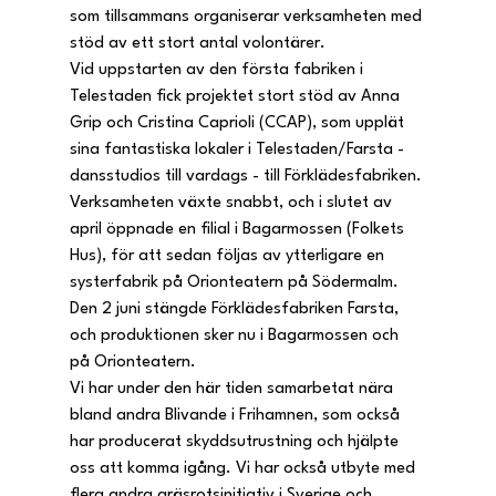
som tillsammans organiserar verksamheten med 
stöd av ett stort antal volontärer.
Vid uppstarten av den första fabriken i 
Telestaden fick projektet stort stöd av Anna 
Grip och Cristina Caprioli (CCAP), som upplät 
sina fantastiska lokaler i Telestaden/Farsta - 
dansstudios till vardags - till Förklädesfabriken. 
Verksamheten växte snabbt, och i slutet av 
april öppnade en filial i Bagarmossen (Folkets 
Hus), för att sedan följas av ytterligare en 
systerfabrik på Orionteatern på Södermalm.
Den 2 juni stängde Förklädesfabriken Farsta, 
och produktionen sker nu i Bagarmossen och 
på Orionteatern.
Vi har under den här tiden samarbetat nära 
bland andra Blivande i Frihamnen, som också 
har producerat skyddsutrustning och hjälpte 
oss att komma igång. Vi har också utbyte med 
flera andra gräsrotsinitiativ i Sverige och 